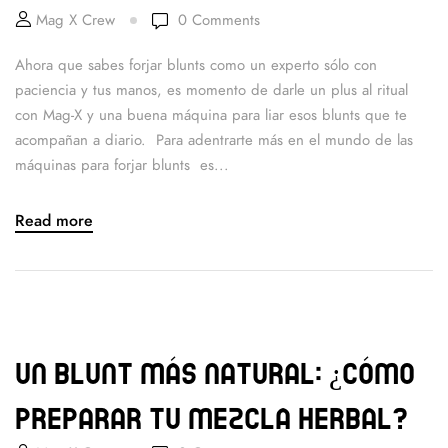
Mag X Crew
0
Comments
Ahora que sabes forjar blunts como un experto sólo con
paciencia y tus manos, es momento de darle un plus al ritual
con Mag-X y una buena máquina para liar esos blunts que te
acompañan a diario. Para adentrarte más en el mundo de las
máquinas para forjar blunts es...
Read more
Un blunt más natural: ¿Cómo
preparar tu mezcla herbal?