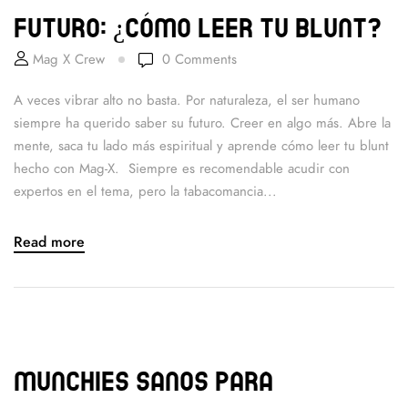
futuro: ¿Cómo leer tu blunt?
Mag X Crew
0
Comments
A veces vibrar alto no basta. Por naturaleza, el ser humano
siempre ha querido saber su futuro. Creer en algo más. Abre la
mente, saca tu lado más espiritual y aprende cómo leer tu blunt
hecho con Mag-X. Siempre es recomendable acudir con
expertos en el tema, pero la tabacomancia...
Read more
Munchies sanos para