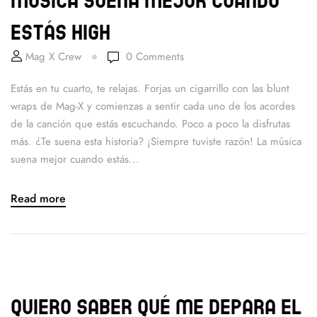
estás high
Mag X Crew
0
Comments
Estás en tu cuarto, te relajas. Forjas un cigarrillo con las blunt
wraps de Mag-X y comienzas a sentir cada uno de los acordes
de la canción que estás escuchando. Poco a poco la disfrutas
más. ¿Te suena esta historia? ¡Siempre tuviste razón! La música
suena mejor cuando estás...
Read more
Quiero saber qué me depara el