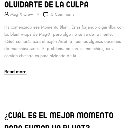
olvidarte de la culpa
Mag X Crew
0
Comments
Ha comenzado ese Momento Blunt. Estás forjando cigarrillos con
las blunt wraps de Mag-X, pero algo no se va de tu mente:
¿Qué comerás para el bajón Aquí te traemos algunas opciones
de munchies sanos. El problema no son los munchies; es la
comida chatarra.os para olvidarte de la...
Read more
¿Cuál es el mejor momento
para fumar un blunt?