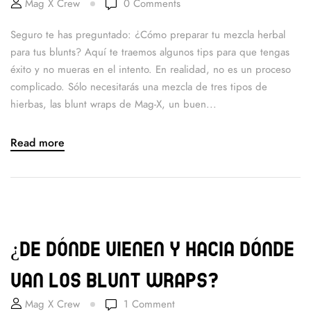
Mag X Crew
0
Comments
Seguro te has preguntado: ¿Cómo preparar tu mezcla herbal
para tus blunts? Aquí te traemos algunos tips para que tengas
éxito y no mueras en el intento. En realidad, no es un proceso
complicado. Sólo necesitarás una mezcla de tres tipos de
hierbas, las blunt wraps de Mag-X, un buen...
Read more
¿De dónde vienen y hacia dónde
van los blunt wraps?
Mag X Crew
1
Comment