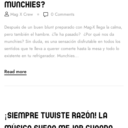
munchies?
Mag X Crew
0
Comments
Después de un buen blunt preparado con Mag-X llega la calma,
pero también el hambre. ¿Te ha pasado? ¿Por qué nos da
munchies? Sin duda, es una sensación disfrutable en todos los
sentidos que te lleva a querer comerte hasta la mesa y todo lo
existente en tu refrigerador. Munchies...
Read more
¡Siempre tuviste razón! La
música suena mejor cuando