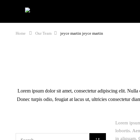
HOME
PRODUCTOS
BLO
Home
Our Team
jeyce martin
jeyce martin
Lorem ipsum dolor sit amet, consectetur adipiscing elit. Nulla 
Donec turpis odio, feugiat at lacus ut, ultricies consectetur d
Lorem ipsum 
lobortis. Aen
in aliquam. 