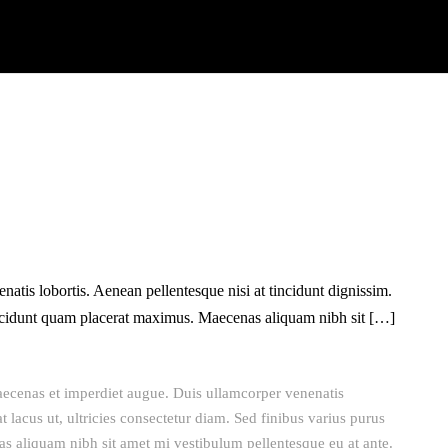
atis lobortis. Aenean pellentesque nisi at tincidunt dignissim.
n tincidunt quam placerat maximus. Maecenas aliquam nibh sit […]
Maecenas et imperdiet augue. Duis ullamcorper venenatis
t lacus ut, ultricies consectetur diam. Sed finibus varius purus
s aliquam nibh sit amet mi vestibulum pellentesque eu at ante.