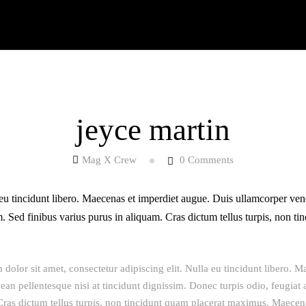
G
CONTACTO
jeyce martin
Mag X Crew
0
Comments
eu tincidunt libero. Maecenas et imperdiet augue. Duis ullamcorper venen
iam. Sed finibus varius purus in aliquam. Cras dictum tellus turpis, no
dolor sit amet, consectetur adipiscing elit. Nulla eu tincidunt libero. 
ean pellentesque nisi at tincidunt dignissim. Donec turpis odio, feugiat a
Cras dictum tellus turpis, non tincidunt quam placerat maximus. Maecena