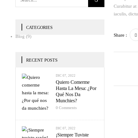
Curabitur at
iaculis, dic
CATEGORIES
Share :
Blog
(9)
RECENT POSTS
DIC 07, 2022
Quiero Comerme
Hasta La Mesa: ¿Por
Qué Nos Da
Munchies?
0
Comments
DIC 07, 2022
¡Siempre Tuviste