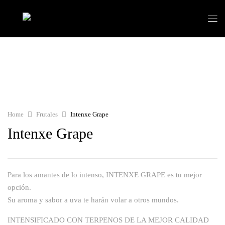
Home
Frutales
Intenxe Grape
Intenxe Grape
Para los amantes de lo intenso, INTENXE GRAPE es tu mejor
opción.
Su aroma y sabor a uva te harán volar a otros mundos.
INTENSIFICADO CON TERPENOS DE LA MEJOR CALIDAD